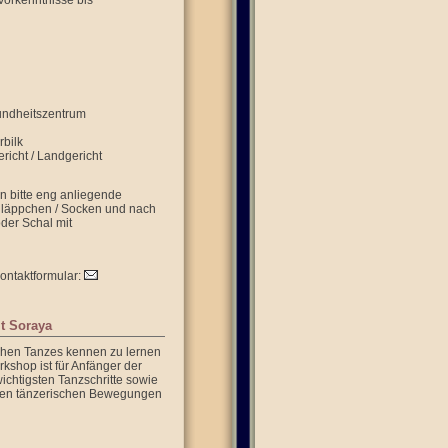
Vorkenntnisse bis
sundheitszentrum
rbilk
richt / Landgericht
n bitte eng anliegende
hläppchen / Socken und nach
oder Schal mit
Kontaktformular:
t Soraya
chen Tanzes kennen zu lernen
kshop ist für Anfänger der
wichtigsten Tanzschritte sowie
 den tänzerischen Bewegungen