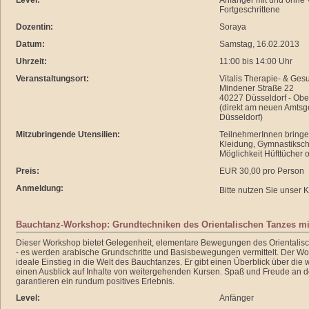
Level:
Anfänger mit und ohne 
Fortgeschrittene
Dozentin:
Soraya
Datum:
Samstag, 16.02.2013
Uhrzeit:
11:00 bis 14:00 Uhr
Veranstaltungsort:
Vitalis Therapie- & Ge
Mindener Straße 22
40227 Düsseldorf - Obe
(direkt am neuen Amtsge
Düsseldorf)
Mitzubringende Utensilien:
TeilnehmerInnen bringe
Kleidung, Gymnastiksc
Möglichkeit Hüfttücher 
Preis:
EUR 30,00 pro Person
Anmeldung:
Bitte nutzen Sie unser 
Bauchtanz-Workshop: Grundtechniken des Orientalischen Tanzes mi
Dieser Workshop bietet Gelegenheit, elementare Bewegungen des Orientalis
- es werden arabische Grundschritte und Basisbewegungen vermittelt. Der Wor
ideale Einstieg in die Welt des Bauchtanzes. Er gibt einen Überblick über die 
einen Ausblick auf Inhalte von weitergehenden Kursen. Spaß und Freude an
garantieren ein rundum positives Erlebnis.
Level:
Anfänger