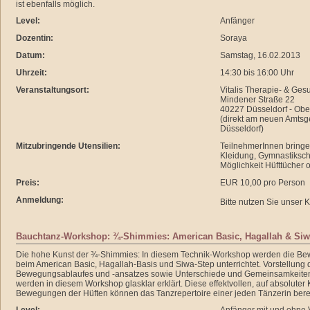
ist ebenfalls möglich.
Level:
Anfänger
Dozentin:
Soraya
Datum:
Samstag, 16.02.2013
Uhrzeit:
14:30 bis 16:00 Uhr
Veranstaltungsort:
Vitalis Therapie- & Ge
Mindener Straße 22
40227 Düsseldorf - Obe
(direkt am neuen Amtsge
Düsseldorf)
Mitzubringende Utensilien:
TeilnehmerInnen bringe
Kleidung, Gymnastiksc
Möglichkeit Hüfttücher 
Preis:
EUR 10,00 pro Person
Anmeldung:
Bitte nutzen Sie unser 
Bauchtanz-Workshop: ¾-Shimmies: American Basic, Hagallah & Siw
Die hohe Kunst der ¾-Shimmies: In diesem Technik-Workshop werden die B
beim American Basic, Hagallah-Basis und Siwa-Step unterrichtet. Vorstellung
Bewegungsablaufes und -ansatzes sowie Unterschiede und Gemeinsamkeite
werden in diesem Workshop glasklar erklärt. Diese effektvollen, auf absoluter
Bewegungen der Hüften können das Tanzrepertoire einer jeden Tänzerin bere