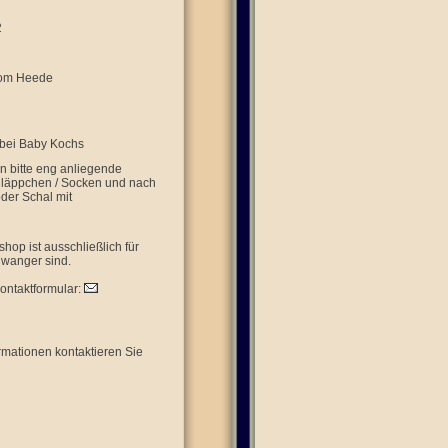
2
 vom Heede
 bei Baby Kochs
n bitte eng anliegende
hläppchen / Socken und nach
oder Schal mit
op ist ausschließlich für
hwanger sind.
Kontaktformular:
rmationen kontaktieren Sie