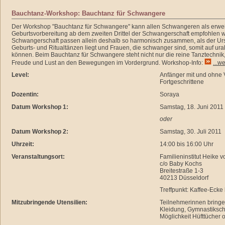
Bauchtanz-Workshop: Bauchtanz für Schwangere
Der Workshop "Bauchtanz für Schwangere" kann allen Schwangeren als erwei
Geburtsvorbereitung ab dem zweiten Drittel der Schwangerschaft empfohlen 
Schwangerschaft passen allein deshalb so harmonisch zusammen, als der Ur
Geburts- und Ritualtänzen liegt und Frauen, die schwanger sind, somit auf ura
können. Beim Bauchtanz für Schwangere steht nicht nur die reine Tanztechnik
Freude und Lust an den Bewegungen im Vordergrund. Workshop-Info:
...we
Level:
Anfänger mit und ohne 
Fortgeschrittene
Dozentin:
Soraya
Datum Workshop 1:
Samstag, 18. Juni 2011
oder
Datum Workshop 2:
Samstag, 30. Juli 2011
Uhrzeit:
14:00 bis 16:00 Uhr
Veranstaltungsort:
Familieninstitut Heike
c/o Baby Kochs
Breitestraße 1-3
40213 Düsseldorf
Treffpunkt: Kaffee-Ecke
Mitzubringende Utensilien:
Teilnehmerinnen bringe
Kleidung, Gymnastiksc
Möglichkeit Hüfttücher 