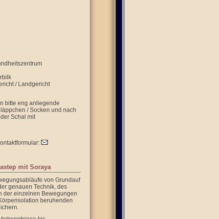
sundheitszentrum
rbilk
richt / Landgericht
n bitte eng anliegende
hläppchen / Socken und nach
oder Schal mit
Kontaktformular:
astep mit Soraya
ewegungsabläufe von Grundauf
 der genauen Technik, des
n der einzelnen Bewegungen
 Körperisolation beruhenden
ichern.