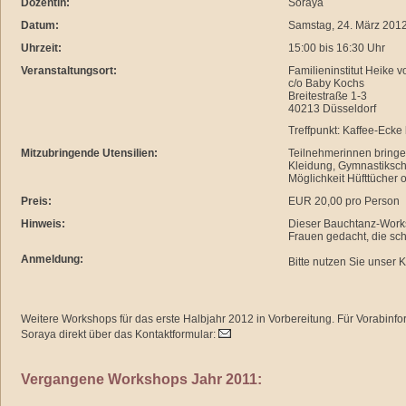
Dozentin:
Soraya
Datum:
Samstag, 24. März 201
Uhrzeit:
15:00 bis 16:30 Uhr
Veranstaltungsort:
Familieninstitut Heike
c/o Baby Kochs
Breitestraße 1-3
40213 Düsseldorf
Treffpunkt: Kaffee-Ecke
Mitzubringende Utensilien:
Teilnehmerinnen bringe
Kleidung, Gymnastiksc
Möglichkeit Hüfttücher 
Preis:
EUR 20,00 pro Person
Hinweis:
Dieser Bauchtanz-Worksh
Frauen gedacht, die sc
Anmeldung:
Bitte nutzen Sie unser 
Weitere Workshops für das erste Halbjahr 2012 in Vorbereitung. Für Vorabinfo
Soraya direkt über das Kontaktformular:
Vergangene Workshops Jahr 2011: