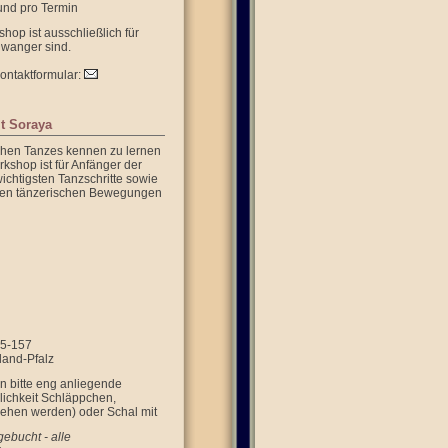
und pro Termin
op ist ausschließlich für
hwanger sind.
Kontaktformular:
t Soraya
chen Tanzes kennen zu lernen
kshop ist für Anfänger der
wichtigsten Tanzschritte sowie
 den tänzerischen Bewegungen
55-157
land-Pfalz
n bitte eng anliegende
ichkeit Schläppchen,
iehen werden) oder Schal mit
ebucht - alle