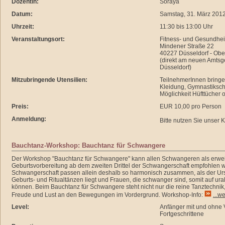
Dozentin:
Soraya
Datum:
Samstag, 31. März 201
Uhrzeit:
11:30 bis 13:00 Uhr
Veranstaltungsort:
Fitness- und Gesundhei
Mindener Straße 22
40227 Düsseldorf - Obe
(direkt am neuen Amtsge
Düsseldorf)
Mitzubringende Utensilien:
TeilnehmerInnen bringe
Kleidung, Gymnastiksc
Möglichkeit Hüfttücher 
Preis:
EUR 10,00 pro Person
Anmeldung:
Bitte nutzen Sie unser 
Bauchtanz-Workshop: Bauchtanz für Schwangere
Der Workshop "Bauchtanz für Schwangere" kann allen Schwangeren als erwei
Geburtsvorbereitung ab dem zweiten Drittel der Schwangerschaft empfohlen 
Schwangerschaft passen allein deshalb so harmonisch zusammen, als der Ur
Geburts- und Ritualtänzen liegt und Frauen, die schwanger sind, somit auf ura
können. Beim Bauchtanz für Schwangere steht nicht nur die reine Tanztechnik
Freude und Lust an den Bewegungen im Vordergrund. Workshop-Info:
...we
Level:
Anfänger mit und ohne 
Fortgeschrittene