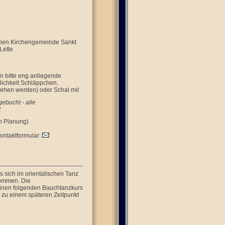
chen Kirchengemeinde Sankt
Lette
n bitte eng anliegende
ichkeit Schläppchen,
iehen werden) oder Schal mit
ebucht - alle
t
n Planung)
Kontaktformular:
ls sich im orientalischen Tanz
kommen. Die
einen folgenden Bauchtanzkurs
s zu einem späteren Zeitpunkt