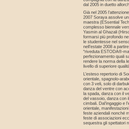
dal 2005 in duetto allor
Già nel 2005 l’attenzion
2007 Soraya assolve un
maestra (ESsential Techn
complesso biennale vers
Yasmin al Ghazali (Hirs
formarsi più profondo ne
le studentesse nel senso
nell’estate 2008 a partir
“riveduta ESTODA®-maest
perfezionamento quali sa
rendere la norma della l
livello di superiore qualit
L’esteso repertorio di So
orientale, spagnolo-arabo
con 3 veli, solo di darb
danza del ventre con acc
la spada, danza con il vel
del vassoio, danza con 
cimbali. Dal’ingaggio e l
orientale, manifestazio
feste aziendali nonché m
feste di associazioni ec
sequestra gli spettatori 