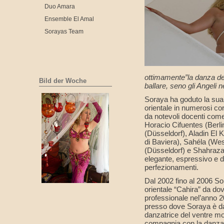
Duo Amara
Ensemble El Amal
Sorayas Team
ottimamente”la danza de
Bild der Woche
ballare, seno gli Angeli 
Soraya ha goduto la sua
orientale in numerosi cor
da notevoli docenti com
Horacio Cifuentes (Berl
(Düsseldorf), Aladin El 
di Baviera), Sahéla (Wes
(Düsseldorf) e Shahrazad
elegante, espressivo e di
perfezionamenti.
Dal 2002 fino al 2006 S
orientale “Cahira” da dov
professionale nel’anno 
presso dove Soraya è d
danzatrice del ventre mo
compagnia con la danza