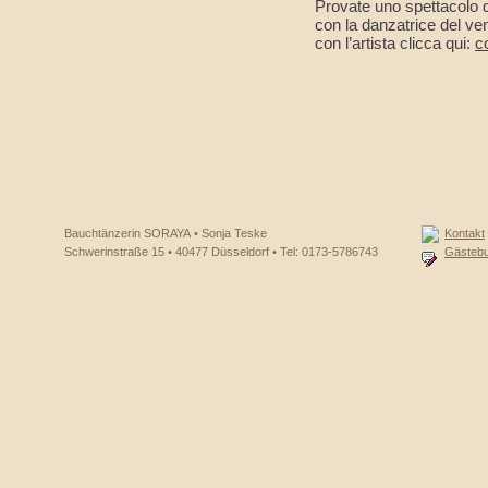
Provate uno spettacolo d
con la danzatrice del ven
con l’artista clicca qui:
c
Bauchtänzerin SORAYA • Sonja Teske
Kontakt
Schwerinstraße 15 • 40477 Düsseldorf • Tel: 0173-5786743
Gästeb