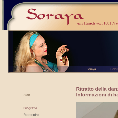
Soraya
Galer
Ritratto della da
Informazioni di b
Start
Biografie
Repertoire